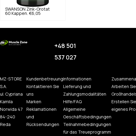
SWANSON
Zink-Orotat
60 Kappen.
€6,05
+48 501
537 027
MZ-STORE
Kundenbetreuung
Informationen
Zusammena
S.A.
Kontaktieren Sie
Lieferung und
Arbeiten Sie
ul. Cypriana
uns
Zahlungsmodalitäten
Großhandel
Kamila
Marken
Hilfe/FAQ
Erstellen Sie
Norwida 47
Reklamationen
Allgemeine
eigenes Pro
84-240
und
Geschäftsbedingungen
Reda
Rücksendungen
Teilnahmebedingungen
für das Treueprogramm