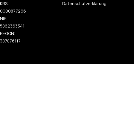
KRS:
Datenschutzerklärung
0000877266
NIP:
5862363341
REGON:
387876117