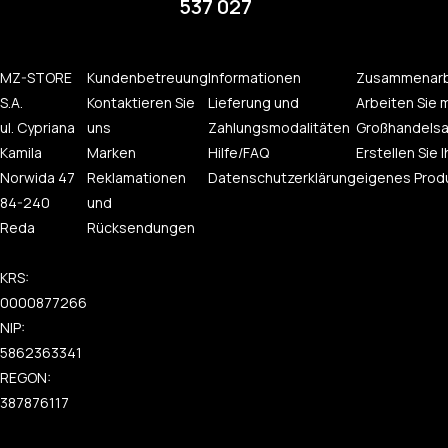
537 027
MZ-STORE
Kundenbetreuung
Informationen
Zusammenarb
S.A.
Kontaktieren Sie
Lieferung und
Arbeiten Sie m
ul. Cypriana
uns
Zahlungsmodalitäten
Großhandelsa
Kamila
Marken
Hilfe/FAQ
Erstellen Sie I
Norwida 47
Reklamationen
Datenschutzerklärung
eigenes Prod
84-240
und
Reda
Rücksendungen
KRS:
0000877266
NIP:
5862363341
REGON:
387876117