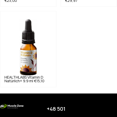
€23,00
€29,97
HEALTHLABS
Vitamin D
Natürlich+ 9.9 ml
€15,10
+48 501