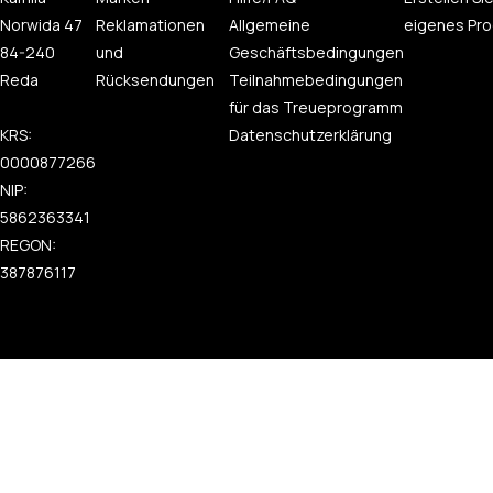
Norwida 47
Reklamationen
Allgemeine
eigenes Pro
84-240
und
Geschäftsbedingungen
Reda
Rücksendungen
Teilnahmebedingungen
für das Treueprogramm
KRS:
Datenschutzerklärung
0000877266
NIP:
5862363341
REGON:
387876117