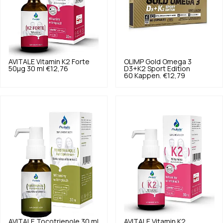
AVITALE
Vitamin K2 Forte
OLIMP
Gold Omega 3
50µg 30 ml
€12,76
D3+K2 Sport Edition
60 Kappen.
€12,79
AVITALE
Tocotrienole 30 ml
AVITALE
Vitamin K2