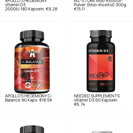
APOLLO'S HEGEMONY
MZ-STORE
Myo-Inositol-
Vitamin D3
Pulver (Myo-Inositol) 300g
2000IU 180 Kapseln.
€9,28
€15,11
APOLLO'S HEGEMONY
C-
NEEDED SUPPLEMENTS
Balance 90 Kaps.
€18,58
Vitamin D3 60 Kapseln
€6,74