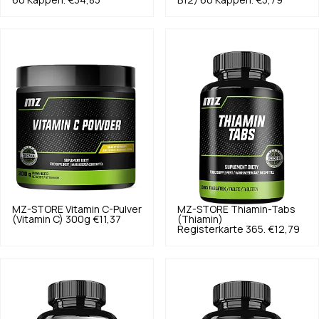
60 Kappen.
€34,85
B12) 60 Kappen.
€5,79
MZ-STORE
Vitamin C-Pulver
MZ-STORE
Thiamin-Tabs
(Vitamin C) 300g
€11,37
(Thiamin)
Registerkarte 365.
€12,79