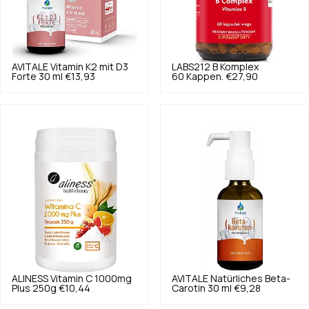
AVITALE
Vitamin K2 mit D3
LABS212
B Komplex
Forte 30 ml
€13,93
60 Kappen.
€27,90
ALINESS
Vitamin C 1000mg
AVITALE
Natürliches Beta-
Plus 250g
€10,44
Carotin 30 ml
€9,28