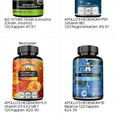
MZ-STORE
Cholin & Inositol
APOLLO'S HEGEMONY
P5P
(Cholin, Inositol)
(Vitamin B6)
120 Kappen.
€7,67
120 Registerkarten.
€9,97
Bestseller
APOLLO'S HEGEMONY
5.0
APOLLO'S HEGEMONY
B-
Vitamin D3 & K2 MK7
Balance 120 Kappen.
120 Kappen.
€20,90
€24,39