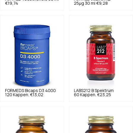
€19,74
25µg 30 ml
€9,28
FORMEDS
Bicaps D3 4000
LABS212
B Spektrum
120 Kappen.
€13,02
60 Kappen.
€23,25