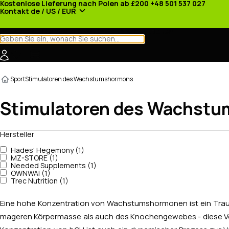
Kostenlose Lieferung nach Polen ab £200
+48 501 537 027
Kontakt
de / US / EUR
Kategorien
Hersteller
Nachrichten
Werbeaktionen
Sport
Stimulatoren des Wachstumshormons
Stimulatoren des Wachst
Hersteller
Hades' Hegemony (1)
MZ-STORE (1)
Needed Supplements (1)
OWNWAI (1)
Trec Nutrition (1)
Eine hohe Konzentration von Wachstumshormonen ist ein Traum 
mageren Körpermasse als auch des Knochengewebes - diese Vort