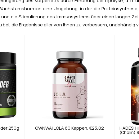
ringerung des Körperfetts durch Erhöhung der Lipolyse, d. h. d
fft Wachstumshormon eine Umgebung, in der die Proteinsynthese
 und die Stimulierung des Immunsystems über einen langen Zeit
i, die Ergebnisse aller von Ihnen zu verbessern, unabhängig von
wder 250g
OWNWAI
LOLA 60 Kappen.
€23,02
HADES' 
(Cholin) 