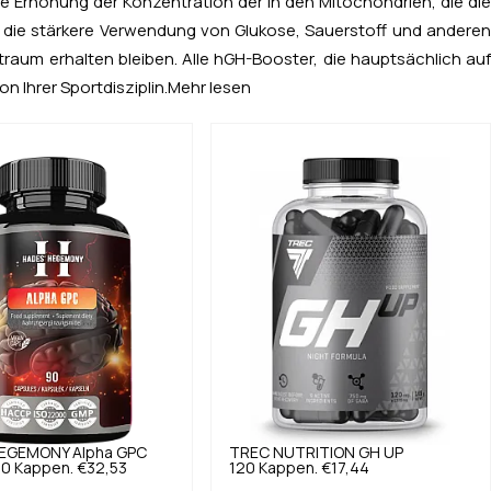
ie Erhöhung der Konzentration der in den Mitochondrien, die die
, die stärkere Verwendung von Glukose, Sauerstoff und anderen
raum erhalten bleiben. Alle hGH-Booster, die hauptsächlich auf
 Ihrer Sportdisziplin.
Mehr lesen
HEGEMONY
Alpha GPC
TREC NUTRITION
GH UP
90 Kappen.
€32,53
120 Kappen.
€17,44