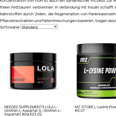
Konzentration von hGH ist auch ein dynamischer Prozess zur Ver
freien Fettsäuren verbrennen. In Verbindung mit Insulin scha
Nährstoffen durch Zellen, die Regeneration von Pankreasinseln
Pflanzenextrakten und Patentmischungen basieren, tragen dazu be
Sortowanie
NEEDED SUPPLEMENTS
LOLA L-
MZ-STORE
L-Lysine Po
Ornithin-L-Aspartat (L-Ornithin-L-
€9,07
Aspartat) 80g
€23,02