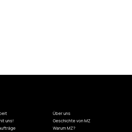
eit
Über uns
mit uns!
Geschichte von MZ
aufträge
Warum MZ?