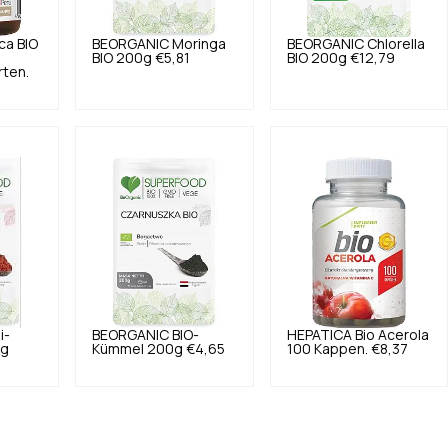
ca BIO
BEORGANIC
Moringa
BEORGANIC
Chlorella
BIO 200g
€5,81
BIO 200g
€12,79
rten.
i-
BEORGANIC
BIO-
HEPATICA
Bio Acerola
0g
Kümmel 200g
€4,65
100 Kappen.
€8,37