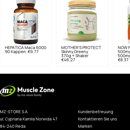
HEPATICA
Maca 6000
MOTHER'S PROTECT
NOW 
90 Kappen.
€9,77
Skinny Greeny
500m
370g + Shaker
500mg
€46,27
€8,37
MZ-STORE S.A.
Kundenbetreuung
ul. Cypriana Kamila Norwida 47
Kontaktieren Sie uns
84-240 Reda
Marken