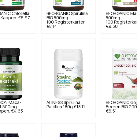
GANIC
Chlorella
BEORGANIC
Spirulina
BEORGANIC
Ma
 Kappen.
€6,97
BIO 500mg
500mg
100 Registerkarten.
100 Registerka
€8,14
€9,30
SON
Maca-
ALINESS
Spirulina
BEORGANIC
Goj
kt 500mg
Pacifica 180g
€18,11
Beeren BIO 20
ppen.
€4,63
€6,51