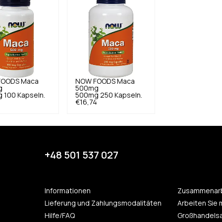
FOODS
Maca
NOW FOODS
Maca
g
500mg
 100 Kapseln.
500mg 250 Kapseln.
€16,74
+48 501 537 027
Informationen
Zusammenarb
Lieferung und Zahlungsmodalitäten
Arbeiten Sie 
Hilfe/FAQ
Großhandels