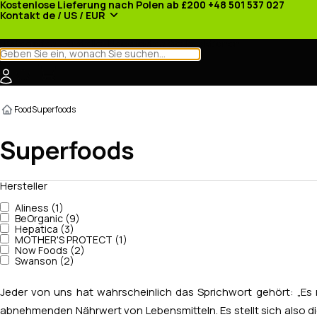
Kostenlose Lieferung nach Polen ab £200
+48 501 537 027
Kontakt
de / US / EUR
Kategorien
Hersteller
Nachrichten
Werbeaktionen
Food
Superfoods
Superfoods
Hersteller
Aliness (1)
BeOrganic (9)
Hepatica (3)
MOTHER'S PROTECT (1)
Now Foods (2)
Swanson (2)
Jeder von uns hat wahrscheinlich das Sprichwort gehört: „Es r
abnehmenden Nährwert von Lebensmitteln. Es stellt sich also die 