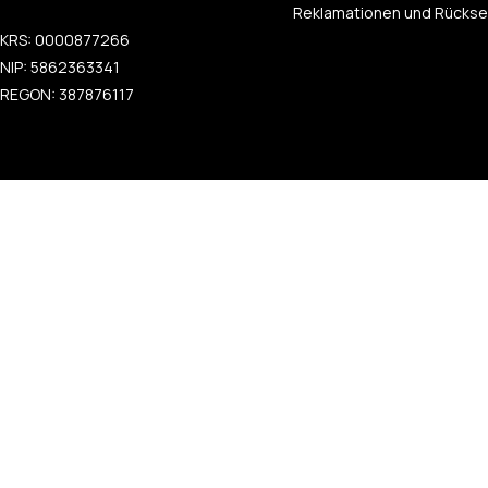
Reklamationen und Rücks
KRS: 0000877266
NIP: 5862363341
REGON: 387876117