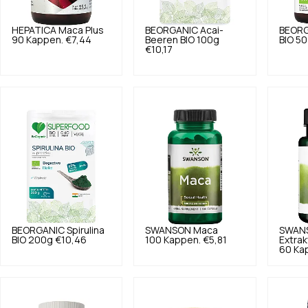
HEPATICA
Maca Plus
BEORGANIC
Acai-
BEOR
90 Kappen.
€7,44
Beeren BIO 100g
BIO 50
€10,17
BEORGANIC
Spirulina
SWANSON
Maca
SWAN
BIO 200g
€10,46
100 Kappen.
€5,81
Extra
60 Ka