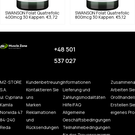
SWANSON
Folat Quatrefolic
SWANSON
Folat Quatrefolic
400mcg 30 Kappen.
€3,72
800mcg 30 Kappen.
€5,12
+48 501
537 027
MZ-STORE
Kundenbetreuung
Informationen
Zusammena
S.A.
Kontaktieren Sie
Lieferung und
Arbeiten Sie
ul. Cypriana
uns
Zahlungsmodalitäten
Großhandel
Kamila
Marken
Hilfe/FAQ
Erstellen Sie
Norwida 47
Reklamationen
Allgemeine
eigenes Pro
84-240
und
Geschäftsbedingungen
Reda
Rücksendungen
Teilnahmebedingungen
für das Treueprogramm