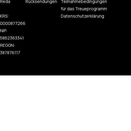
Reda
Rücksendungen
Teilnahmebedingungen
für das Treueprogramm
KRS:
Datenschutzerklärung
0000877266
NIP:
5862363341
REGON:
387876117