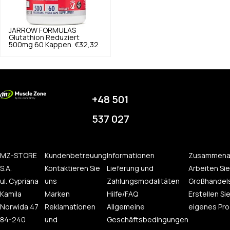
JARROW FORMULAS
Glutathion Reduziert
500mg 60 Kappen.
€32,32
+48 501
537 027
MZ-STORE
Kundenbetreuung
Informationen
Zusammena
S.A.
Kontaktieren Sie
Lieferung und
Arbeiten Sie
ul. Cypriana
uns
Zahlungsmodalitäten
Großhandel
Kamila
Marken
Hilfe/FAQ
Erstellen Sie
Norwida 47
Reklamationen
Allgemeine
eigenes Pro
84-240
und
Geschäftsbedingungen