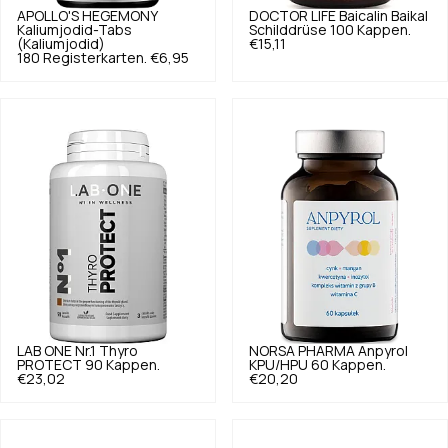
APOLLO'S HEGEMONY
DOCTOR LIFE
Baicalin Baikal
Kaliumjodid-Tabs
Schilddrüse 100 Kappen.
(Kaliumjodid)
€15,11
180 Registerkarten.
€6,95
LAB ONE
Nr.1 Thyro
NORSA PHARMA
Anpyrol
PROTECT 90 Kappen.
KPU/HPU 60 Kappen.
€23,02
€20,20