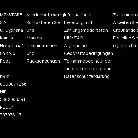
MZ-STORE
Kundenbetreuung
Informationen
Zusammena
S.A.
Kontaktieren Sie
Lieferung und
Arbeiten Sie
ul. Cypriana
uns
Zahlungsmodalitäten
Großhandel
Kamila
Marken
Hilfe/FAQ
Erstellen Sie
Norwida 47
Reklamationen
Allgemeine
eigenes Pro
84-240
und
Geschäftsbedingungen
Reda
Rücksendungen
Teilnahmebedingungen
für das Treueprogramm
KRS:
Datenschutzerklärung
0000877266
NIP:
5862363341
REGON:
387876117