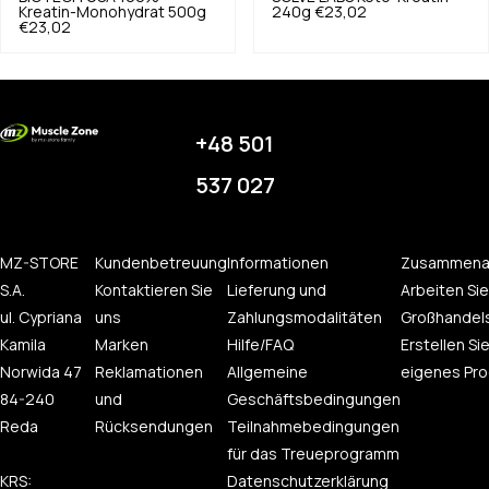
Kreatin-Monohydrat 500g
240g
€23,02
€23,02
+48 501
537 027
MZ-STORE
Kundenbetreuung
Informationen
Zusammena
S.A.
Kontaktieren Sie
Lieferung und
Arbeiten Sie
ul. Cypriana
uns
Zahlungsmodalitäten
Großhandel
Kamila
Marken
Hilfe/FAQ
Erstellen Sie
Norwida 47
Reklamationen
Allgemeine
eigenes Pro
84-240
und
Geschäftsbedingungen
Reda
Rücksendungen
Teilnahmebedingungen
für das Treueprogramm
KRS:
Datenschutzerklärung