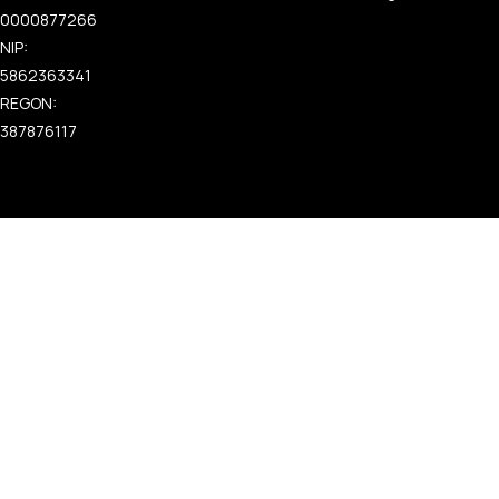
0000877266
NIP:
5862363341
REGON:
387876117