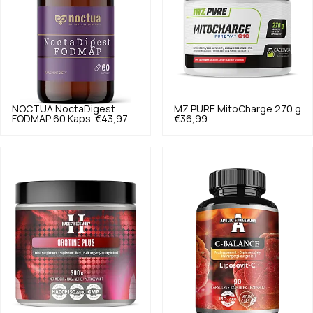
NOCTUA
NoctaDigest
MZ PURE
MitoCharge 270 g
FODMAP 60 Kaps.
€43,97
€36,99