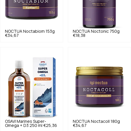
NOCTUA
Noctabiom 153g
NOCTUA
Noctonic 750g
€34,67
€18,38
OSAVI
Marines Super-
NOCTUA
Noctacoll 180g
Omega + D3 250 ml
€25,36
€34,67