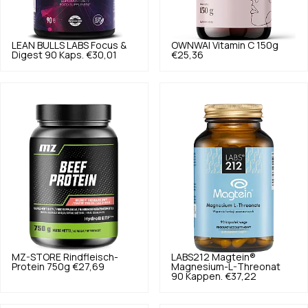
LEAN BULLS LABS
Focus &
OWNWAI
Vitamin C 150g
Digest 90 Kaps.
€30,01
€25,36
MZ-STORE
Rindfleisch-
LABS212
Magtein®
Protein 750g
€27,69
Magnesium-L-Threonat
90 Kappen.
€37,22