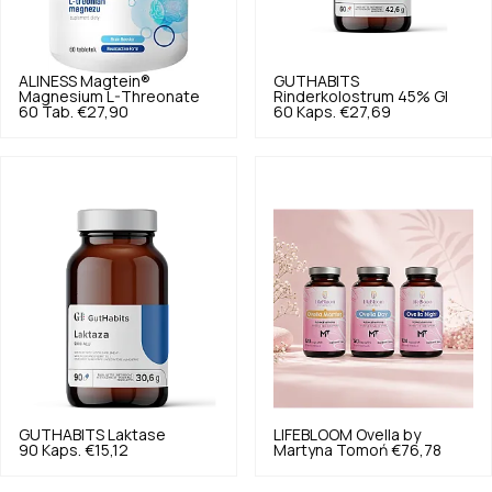
ALINESS
Magtein®
GUTHABITS
Magnesium L-Threonate
Rinderkolostrum 45% GI
60 Tab.
€27,90
60 Kaps.
€27,69
GUTHABITS
Laktase
LIFEBLOOM
Ovella by
90 Kaps.
€15,12
Martyna Tomoń
€76,78