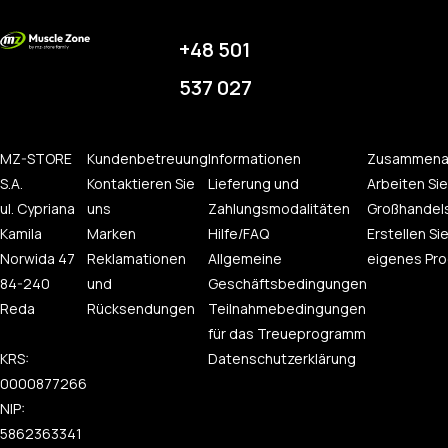
+48 501
537 027
MZ-STORE
Kundenbetreuung
Informationen
Zusammena
S.A.
Kontaktieren Sie
Lieferung und
Arbeiten Sie
ul. Cypriana
uns
Zahlungsmodalitäten
Großhandel
Kamila
Marken
Hilfe/FAQ
Erstellen Sie
Norwida 47
Reklamationen
Allgemeine
eigenes Pro
84-240
und
Geschäftsbedingungen
Reda
Rücksendungen
Teilnahmebedingungen
für das Treueprogramm
KRS:
Datenschutzerklärung
0000877266
NIP:
5862363341