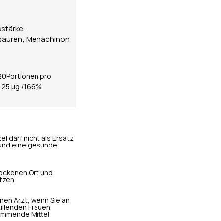
sstärke,
ttsäuren; Menachinon
20Portionen pro
:125 μg /166%
 darf nicht als Ersatz
und eine gesunde
rockenen Ort und
tzen.
inen Arzt, wenn Sie an
tillenden Frauen
emmende Mittel