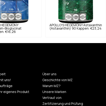
S HEGEMONY
APOLLO'S HEGEMONY
Astaxanthin
m-Bisglycinat
(Astaxanthin) 90 Kappen.
€23,24
en.
€16,26
eit
Über uns
mit uns!
Geschichte von MZ
aufträge
Warum MZ?
 Ihr eigenes Produkt
Unsere Marken
Vertraut von
Zertifizierung und Prüfung