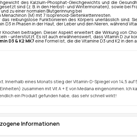
ichgewicht des Kalzium-Phosphat-Gleichgewichts und die Gesundhe
setzt sind (z. B. in den Herbst- und Wintermonaten), sowie bei F
und zu einer normalen Blutgerinnung bei
on Menachinon (M) mit 7 Isoprenoid-Seitenkettenresten.
r das reibungslose Funktionieren des Körpers unerlässlich sind. 
n D3 in Phasen in der Haut, der Leber und den Nieren, während Vita
r Knochen beitragen. Dieser Aspekt erweitert die Wirkung von Ch
 - unterstützt. Es ist auch erwähnenswert, dass Vitamin D zur ko
amin D3 & K2 MK7
eine Formel ist, die die Vitamine D3 und K2 in den
t. Innerhalb eines Monats stieg der Vitamin-D-Spiegel von 14,5 auf 
 Einheiten) zusammen mit Vit A + E von Medana eingenommen. Ich ka
endlich ein Produkt gefunden habe, das sehr schnell wirkt!
zogene Informationen