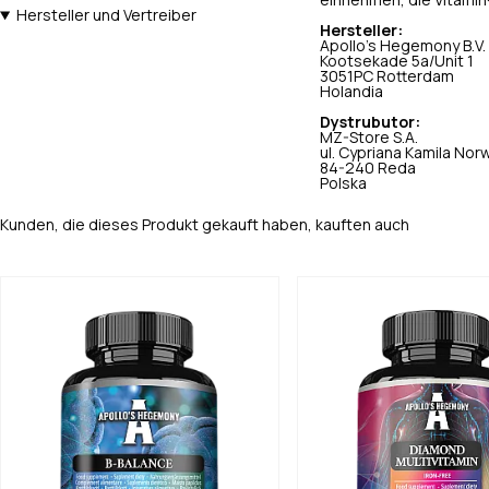
einnehmen, die Vitamin
Hersteller und Vertreiber
Hersteller:
Apollo's Hegemony B.V.
Kootsekade 5a/Unit 1
3051PC Rotterdam
Holandia
Dystrubutor:
MZ-Store S.A.
ul. Cypriana Kamila Nor
84-240 Reda
Polska
Kunden, die dieses Produkt gekauft haben, kauften auch