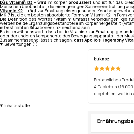
Das Vitamin D3
-
wird
im Körper
produziert
und ist für das Gle
Menschen beobachtet, die einer geringen Sonneneinstrahlung ausge
Vitamin K2
- trägt zur Erhaltung eines gesunden Knochengewebes 
MK-7
ist die am besten absorbierte Form von Vitamin K2, in Form v
Die Definition des Wortes "Vitamin" umfasst Verbindungen, die fü
werden beide Ergänzungsbestandteile im Körper hergestellt (Vitami
in bestimmten Situationen unzureichend sein.
Es ist erwähnenswert, dass beide Vitamine zur Erhaltung gesunde
oder der anderen Komponente des Bewegungsapparats - der Muskeln
Zusammenfassend lässt sich sagen,
dass Apollo's Hegemony Vit
Bewertungen (1)
Łukasz
Erstaunliches Produk
4 Tabletten (16.000
empfehlen, weil ich 
Inhaltsstoffe
Ernährungsbe