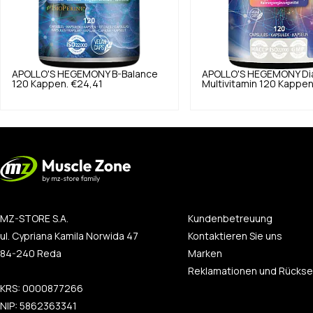
APOLLO'S HEGEMONY
B-Balance
APOLLO'S HEGEMONY
Di
120 Kappen.
€24,41
Multivitamin 120 Kappen
MZ-STORE S.A.
Kundenbetreuung
ul. Cypriana Kamila Norwida 47
Kontaktieren Sie uns
84-240 Reda
Marken
Reklamationen und Rücks
KRS: 0000877266
NIP: 5862363341