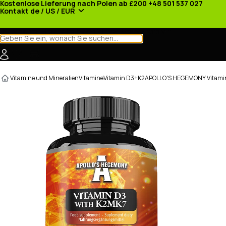
Kostenlose Lieferung nach Polen ab £200
+48 501 537 027
Kontakt
de / US / EUR
Kategorien
Hersteller
Nachrichten
Werbeaktionen
Vitamine und Mineralien
Vitamine
Vitamin D3+K2
APOLLO'S HEGEMONY Vitamin 