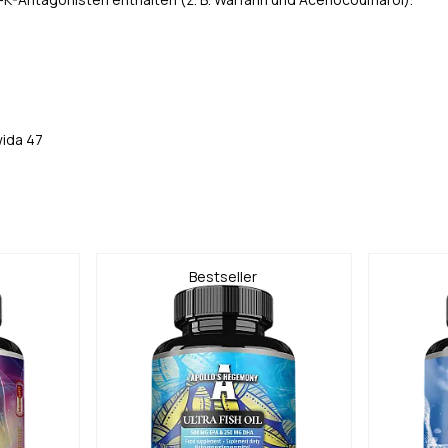
-K-Antagonisten enthalten (z. B. Warfarin und Acenocoumarol).
wida 47
Bestseller