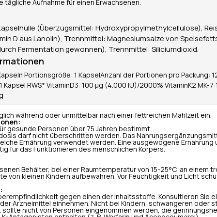
ie tägliche Aufnahme für einen Erwachsenen.
; Kapselhülle (Überzugsmittel: Hydroxypropylmethylcellulose), Rei
tamin D aus Lanolin), Trennmittel: Magnesiumsalze von Speisefe
durch Fermentation gewonnen), Trennmittel: Siliciumdioxid.
ormationen
apseln Portionsgröße: 1 KapselAnzahl der Portionen pro Packung: 1
 1 Kapsel RWS* VitaminD3: 100 μg (4.000 IU)/2000% VitaminK2 MK-7
μg
lich während oder unmittelbar nach einer fettreichen Mahlzeit ein.
ionen:
 für gesunde Personen über 75 Jahren bestimmt.
sis darf nicht überschritten werden. Das Nahrungsergänzungsmittel
reiche Ernährung verwendet werden. Eine ausgewogene Ernährung 
ig für das Funktionieren des menschlichen Körpers.
ssenen Behälter, bei einer Raumtemperatur von 15-25°C, an einem t
te von kleinen Kindern aufbewahren. Vor Feuchtigkeit und Licht schü
:
rempfindlichkeit gegen einen der Inhaltsstoffe. Konsultieren Sie e
oder Arzneimittel einnehmen. Nicht bei Kindern, schwangeren oder s
 sollte nicht von Personen eingenommen werden, die gerinnungsh