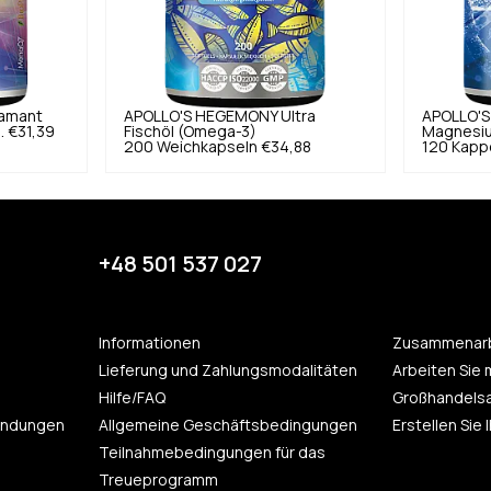
amant
APOLLO'S HEGEMONY
Ultra
APOLLO'
.
€31,39
Fischöl (Omega-3)
Magnesiu
200 Weichkapseln
€34,88
120 Kapp
+48 501 537 027
Informationen
Zusammenarb
Lieferung und Zahlungsmodalitäten
Arbeiten Sie 
Hilfe/FAQ
Großhandels
endungen
Allgemeine Geschäftsbedingungen
Erstellen Sie
Teilnahmebedingungen für das
Treueprogramm