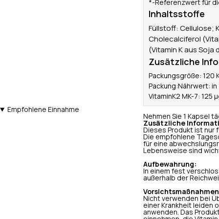
*-Referenzwert für d
Inhaltsstoffe
Füllstoff: Cellulose
Cholecalciferol (Vi
(Vitamin K aus Soja 
Zusätzliche Inf
Packungsgröße: 120 K
Packung:Nährwert: in
VitaminK2 MK-7: 125 
Empfohlene Einnahme
Nehmen Sie 1 Kapsel täg
Zusätzliche Informat
Dieses Produkt ist nur
Die empfohlene Tagesdo
für eine abwechslungs
Lebensweise sind wicht
Aufbewahrung:
In einem fest verschlo
außerhalb der Reichwei
Vorsichtsmaßnahmen
Nicht verwenden bei Übe
einer Krankheit leiden 
anwenden. Das Produkt