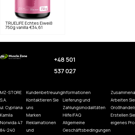
TRUELIFE
Echtes Eiweiß
750g vanilla
€34,61
+48 501
537 027
MZ-STORE
Kundenbetreuung
Informationen
Zusammena
S.A.
Kontaktieren Sie
Lieferung und
Arbeiten Sie
ul. Cypriana
uns
Zahlungsmodalitäten
Großhandel
Kamila
Marken
Hilfe/FAQ
Erstellen Sie
Norwida 47
Reklamationen
Allgemeine
eigenes Pro
84-240
und
Geschäftsbedingungen