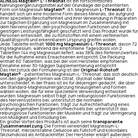
ALINESS Magtein® L-Threonat
ist ein fortschrittliches
Nahrungsergänzungsmittel auf der Grundlage der patentierten
Form von Magnesium
Magtein®
, d.h. Magnesium
L-Threonat
. Es
handelt sich um eine moderne Form dieses Minerals, die aufgrund
ihrer speziellen Beschaffenheit und ihrer Verwendung in Präparaten
zur täglichen Ergänzung von Magnesium im Zusammenhang mit
dem Nervensystem, den psychologischen Funktionen und der
geistigen Leistungsfähigkeit geschätzt wird. Das Produkt wurde für
Personen entwickelt, die zu Rohstoffen mit einem verfeinerten
Qualitätsprofil und erkennbarem Ursprung greifen wollen.
Jede Tablette enthält
1000 mg Magnesium-L-Threonat
, davon 72
mg Magnesium, während die empfohlene Tagesdosis von 2
Tabletten 144 mg Magnesium liefert, was 38% des Referenzwertes
für die Aufnahme eines Erwachsenen entspricht. Die Packung
enthält 60 Tabletten, was bei der vom Hersteller empfohlenen
Einnahme einer 30-tägigen Supplementierung entspricht.
Das Herzstück der Formulierung ist der
Original-Rohstoff
Magtein®
- patentiertes Magnesium-L-Threonat, das sich deutlich
von den gängigen Formen wie Citrat, Glycinat oder Malat
unterscheidet. In der Praxis ist es für diejenigen gedacht, die über
die Standard-Magnesiumergänzung hinausgehen und Formen
wählen wollen, die für eine speziellere Verwendung entwickelt
wurden. Magnesium selbst trägt zum reibungslosen Funktionieren
des Nervensystems bei, unterstützt die normalen
psychologischen Funktionen, trägt zur Aufrechterhaltung eines
ordnungsgemäßen Energiestoffwechsels bei, unterstützt das
reibungslose Funktionieren der Muskeln und trägt zur Verringerung
von Müdigkeit und Ermüdung bei.
Ein großer Vorteil des Produkts ist auch seine
transparente
Zusammensetzung
. Die Formel verwendet Magnesium-L-
Threonat, mikrokristalline Cellulose als Füllstoff und kolloidales
Siliziumdioxid als Antibackmittel. Der Hersteller erklärt außerdem,