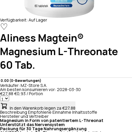
Verfügbarkeit:
Auf Lager
♡
Aliness
Magtein®
Magnesium L-Threonate
60 Tab.
0.00 (0-Bewertungen)
Verkäufer:
MZ-Store S.A.
Am besten konsumieren vor:
2028-03-30
€27,88
€0,93 / Portion
In den Warenkorb legen
za €27,88
Beschreibung
Empfohlene Einnahme
Inhaltsstoffe
Hersteller und Vertreiber
Magnesium in Form von patentiertem L-Threonat
Unterstützt das Nervensystem
Packung für 30 Tage Nahrungsergänzung