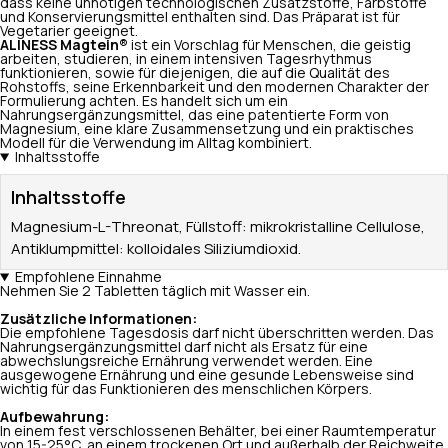
dass keine unnötigen technologischen Zusatzstoffe, Farbstoffe
und Konservierungsmittel enthalten sind. Das Präparat ist für
Vegetarier geeignet.
ALINESS Magtein®
ist ein Vorschlag für Menschen, die geistig
arbeiten, studieren, in einem intensiven Tagesrhythmus
funktionieren, sowie für diejenigen, die auf die Qualität des
Rohstoffs, seine Erkennbarkeit und den modernen Charakter der
Formulierung achten. Es handelt sich um ein
Nahrungsergänzungsmittel, das eine patentierte Form von
Magnesium, eine klare Zusammensetzung und ein praktisches
Modell für die Verwendung im Alltag kombiniert.
Inhaltsstoffe
Inhaltsstoffe
Magnesium-L-Threonat, Füllstoff: mikrokristalline Cellulose,
Antiklumpmittel: kolloidales Siliziumdioxid.
Empfohlene Einnahme
Nehmen Sie 2 Tabletten täglich mit Wasser ein.
Zusätzliche Informationen:
Die empfohlene Tagesdosis darf nicht überschritten werden. Das
Nahrungsergänzungsmittel darf nicht als Ersatz für eine
abwechslungsreiche Ernährung verwendet werden. Eine
ausgewogene Ernährung und eine gesunde Lebensweise sind
wichtig für das Funktionieren des menschlichen Körpers.
Aufbewahrung:
In einem fest verschlossenen Behälter, bei einer Raumtemperatur
von 15-25°C, an einem trockenen Ort und außerhalb der Reichweite