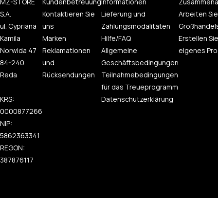
MZ-STORE
Kundenbetreuung
Informationen
Zusammena
S.A.
Kontaktieren Sie
Lieferung und
Arbeiten Sie
ul. Cypriana
uns
Zahlungsmodalitäten
Großhandel
Kamila
Marken
Hilfe/FAQ
Erstellen Sie
Norwida 47
Reklamationen
Allgemeine
eigenes Pro
84-240
und
Geschäftsbedingungen
Reda
Rücksendungen
Teilnahmebedingungen
für das Treueprogramm
KRS:
Datenschutzerklärung
0000877266
NIP:
5862363341
REGON:
387876117