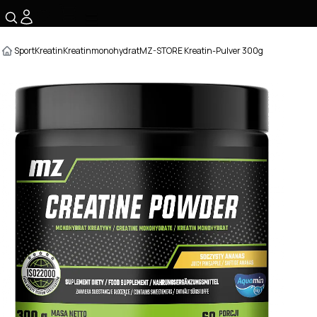
☰
Sport
Kreatin
Kreatinmonohydrat
MZ-STORE Kreatin-Pulver 300g