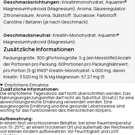
Geschmacksrichtungen:
Kreatinmonohydrat, Aquamin®
Magnesiumhydroxid (Magnesium), Aroma, Säureregulator:
Zitronensäure; Aroma, Süßstoff: Sucralose; Farbstoff:
Carotine / Betanin (je nach Geschmack).
Geschmacksneutral:
Kreatin-Monohydrat, Aquamin®
Magnesiumhydroxid (Magnesium).
Zusätzliche Informationen
Packungsgröße: 300 gPortionsgröße: 5 g (ein Messlöffel)Anzahl
der Portionen pro Packung: 60Portionen pro PackungNährwert:
pro Portion (5 g) RWS* Kreatin-Monohydrat: 4.000 mg, davon
Kreatin: 3.520 mg 15 % Mg Magnesium: 57,27 mg 15
Empfohlene Einnahme
Zusätzliche Informationen:
Die empfohlene Tagesdosis darf nicht überschritten werden. Das
Nahrungsergänzungsmittel darf nicht als Substitut (Ersatz) für eine
abwechslungsreiche Ernährung verwendet werden. Eine
ausgewogene Ernährung und eine gesunde Lebensweise sind
wichtig für das Funktionieren des menschlichen Körpers.
Aufbewahrung:
In einem fest verschlossenen Behälter, bei einer Raumtemperatur
von 15-25°C, an einem trockenen Ort und außerhalb der Reichweite
von kleinen Kindern aufbewahren. Vor Feuchtigkeit und Licht