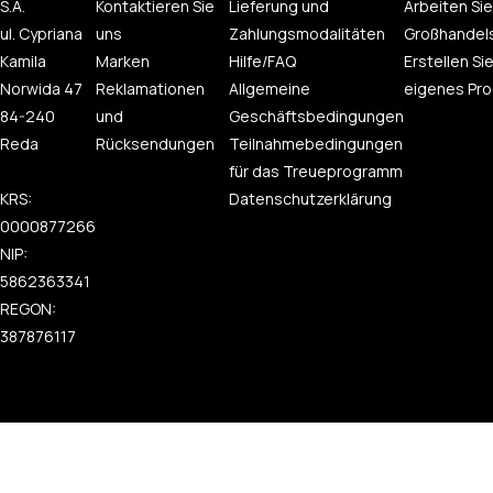
S.A.
Kontaktieren Sie
Lieferung und
Arbeiten Sie
ul. Cypriana
uns
Zahlungsmodalitäten
Großhandel
Kamila
Marken
Hilfe/FAQ
Erstellen Sie
Norwida 47
Reklamationen
Allgemeine
eigenes Pro
84-240
und
Geschäftsbedingungen
Reda
Rücksendungen
Teilnahmebedingungen
für das Treueprogramm
KRS:
Datenschutzerklärung
0000877266
NIP:
5862363341
REGON:
387876117