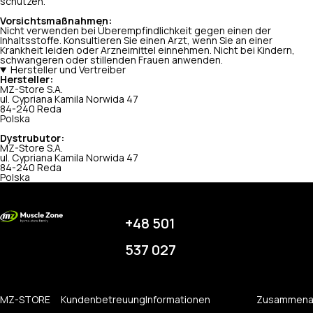
schützen.
Vorsichtsmaßnahmen:
Nicht verwenden bei Überempfindlichkeit gegen einen der
Inhaltsstoffe. Konsultieren Sie einen Arzt, wenn Sie an einer
Krankheit leiden oder Arzneimittel einnehmen. Nicht bei Kindern,
schwangeren oder stillenden Frauen anwenden.
Hersteller und Vertreiber
Hersteller:
MZ-Store S.A.
ul. Cypriana Kamila Norwida 47
84-240 Reda
Polska
Dystrubutor:
MZ-Store S.A.
ul. Cypriana Kamila Norwida 47
84-240 Reda
Polska
+48 501
537 027
MZ-STORE
Kundenbetreuung
Informationen
Zusammena