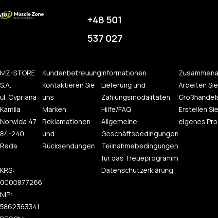
+48 501
537 027
MZ-STORE
Kundenbetreuung
Informationen
Zusammena
S.A.
Kontaktieren Sie
Lieferung und
Arbeiten Sie
ul. Cypriana
uns
Zahlungsmodalitäten
Großhandel
Kamila
Marken
Hilfe/FAQ
Erstellen Sie
Norwida 47
Reklamationen
Allgemeine
eigenes Pro
84-240
und
Geschäftsbedingungen
Reda
Rücksendungen
Teilnahmebedingungen
für das Treueprogramm
KRS:
Datenschutzerklärung
0000877266
NIP:
5862363341