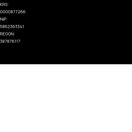
KRS:
0000877266
NIP:
5862363341
REGON:
387876117