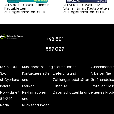
VITABIOTICS
Wellkid Immun
VITABIOTICS
Wellkid Multi-
Kautabletten
Vitamin Smart Kautabletten
30 Registerkarten.
€11,61
30 Registerkarten.
€11,61
+48 501
537 027
MZ-STORE
Kundenbetreuung
Informationen
Zusammenarb
S.A.
Kontaktieren Sie
Lieferung und
Arbeiten Sie m
ul. Cypriana
uns
Zahlungsmodalitäten
Großhandelsa
Kamila
Marken
Hilfe/FAQ
Erstellen Sie I
Norwida 47
Reklamationen
Datenschutzerklärung
eigenes Prod
84-240
und
Reda
Rücksendungen